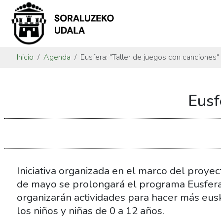
Inicio
Agenda
Eusfera: "Taller de juegos con canciones"
https://www.soraluze.eus/es/agenda/eusfera-
Eusf
taller-
de-
canciones-
y-
juegos
Eusfera:
Iniciativa organizada en el marco del proyec
"Taller
de mayo se prolongará el programa Eusfera
de
organizarán actividades para hacer más eus
juegos
los niños y niñas de 0 a 12 años.
con