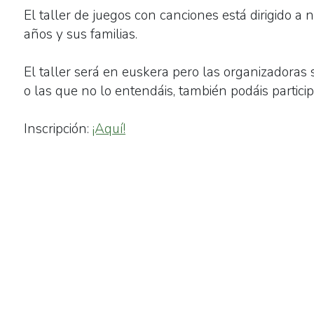
El taller de juegos con canciones está dirigido a 
canciones"
años y sus familias.
2026-
05-
El taller será en euskera pero las organizadoras
15T17:00:00+02:00
o las que no lo entendáis, también podáis particip
2026-
05-
Inscripción:
¡Aquí!
15T18:00:00+02:00
Iniciativa
organizada
en
el
marco
del
proyecto
Eusfera.
Del