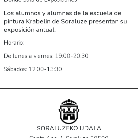
de
pintura
Los alumnos y alumnas de la escuela de
Krabelin"
pintura Krabelin de Soraluze presentan su
2023-
exposición antual.
05-
Horario:
09T19:00:00+02:00
2023-
De lunes a viernes: 19:00-20:30
05-
20T13:30:00+02:00
Sábados: 12:00-13:30
Los
alumnos
y
alumnas
de
la
escuela
SORALUZEKO UDALA
de