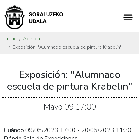
Inicio
Agenda
Exposición: "Alumnado escuela de pintura Krabelin"
https://www.soraluze.eus/es/agenda/exposicion-
Exposición: "Alumnado
alumnado-
escuela-
escuela de pintura Krabelin"
de-
pintura-
Mayo
09
17:00
krabelin
Exposición:
"Alumnado
Cuándo
09/05/2023
17:00
-
20/05/2023
11:30
escuela
Dónde
Sala de Exposiciones