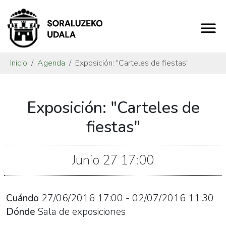
Inicio
Agenda
Exposición: "Carteles de fiestas"
https://www.soraluze.eus/es/agenda/exposicion-
Exposición: "Carteles de
carteles-
de-
fiestas"
fiestas
Exposición:
Junio
27
17:00
"Carteles
de
fiestas"
Cuándo
27/06/2016
17:00
-
02/07/2016
11:30
2016-
Dónde
Sala de exposiciones
06-