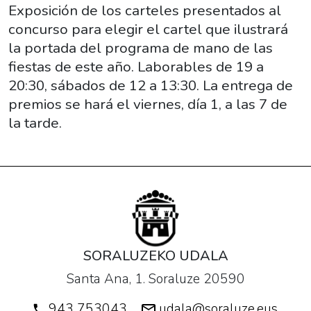
27T19:00:00+02:00
Exposición de los carteles presentados al
2016-
concurso para elegir el cartel que ilustrará
07-
la portada del programa de mano de las
02T13:30:00+02:00
fiestas de este año. Laborables de 19 a
Exposición
20:30, sábados de 12 a 13:30. La entrega de
de
premios se hará el viernes, día 1, a las 7 de
los
la tarde.
carteles
presentados
al
concurso
para
elegir
el
SORALUZEKO UDALA
cartel
Santa Ana, 1. Soraluze 20590
que
ilustrará
943 753043
udala@soraluze.eus