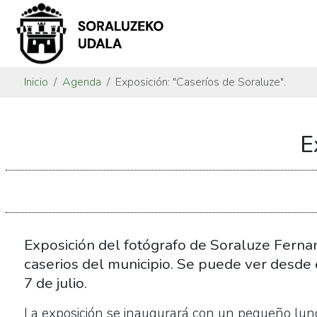
Inicio
Agenda
Exposición: "Caseríos de Soraluze".
https://www.soraluze.eus/es/agenda/exposicion-
E
caserios-
de-
soraluze
Exposición:
"Caseríos
de
Exposición del fotógrafo de Soraluze Ferna
Soraluze".
caserios del municipio. Se puede ver desde e
2018-
7 de julio.
06-
La exposición se inaugurará con un pequeño lunch
19T19:00:00+02:00