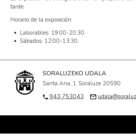
tarde.
2018-
07-
Horario de la exposición:
07T13:30:00+02:00
Exposición
Laborables: 19:00-20:30.
del
Sábados: 12:00-13:30.
fotógrafo
de
Soraluze
Fernan
SORALUZEKO UDALA
Oregi
Santa Ana, 1. Soraluze 20590
sobre
943 753043
udala@soraluz
los
caserios
del
municipio.
Se