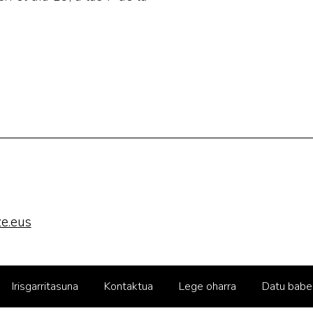
e.eus
Irisgarritasuna
Kontaktua
Lege oharra
Datu babe