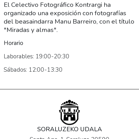
10T19:00:00+02:00
El Celectivo Fotográfico Kontrargi ha
2017-
organizado una exposición con fotografías
10-
del beasaindarra Manu Barreiro, con el título
28T13:30:00+02:00
"Miradas y almas".
El
Horario
Celectivo
Fotográfico
Laborables: 19:00-20:30
Kontrargi
ha
Sábados: 12:00-13:30
organizado
una
exposición
con
fotografías
del
beasaindarra
SORALUZEKO UDALA
Manu