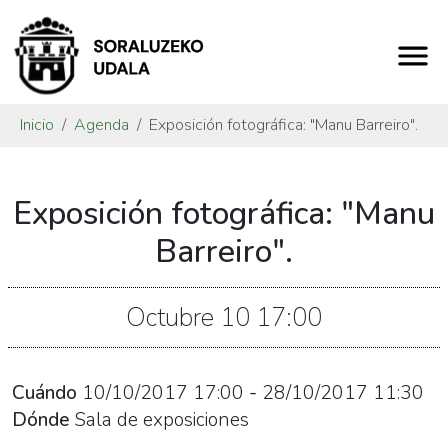
Inicio
Agenda
Exposición fotográfica: "Manu Barreiro".
https://www.soraluze.eus/es/agenda/exposicion-
Exposición fotográfica: "Manu
fotografica-
manu-
Barreiro".
barreiro
Exposición
Octubre
10
17:00
fotográfica:
"Manu
Barreiro".
Cuándo
10/10/2017
17:00
-
28/10/2017
11:30
2017-
Dónde
Sala de exposiciones
10-