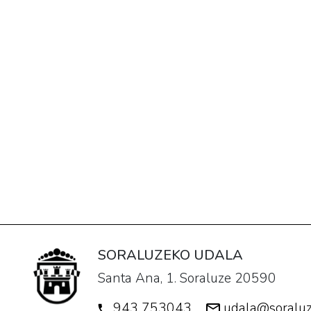
SORALUZEKO UDALA
Santa Ana, 1. Soraluze 20590
943 753043
udala@soraluz