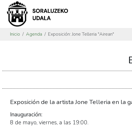
Inicio
Agenda
Exposición: Jone Telleria "Airean"
https://www.soraluze.eus/es/agenda/exposicion-
jone-
telleria-
airean
Exposición:
Jone
Telleria
Exposición de la artista Jone Telleria en la g
"Airean"
Inauguración:
2026-
8 de mayo, viernes, a las 19:00.
05-
08T19:00:00+02:00