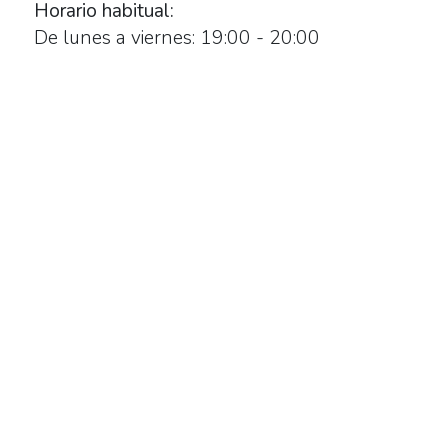
Horario habitual:
2026-
De lunes a viernes: 19:00 - 20:00
06-
30T20:00:00+02:00
Exposición
de
la
artista
Jone
Telleria
en
la
galería
Oreka
Art.