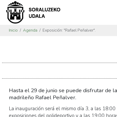
Inicio
Agenda
Exposición: "Rafael Peñalver".
https://www.soraluze.eus/es/agenda/exposicion-
rafael-
penalver
Exposición:
"Rafael
Peñalver".
2022-
Hasta el 29 de junio se puede disfrutar de l
06-
madrileño Rafael Peñalver.
03T18:00:00+02:00
La inauguración será el mismo día 3, a las 18:00
2022-
exposiciones del polideportivo y a las 19:00 hora
06-