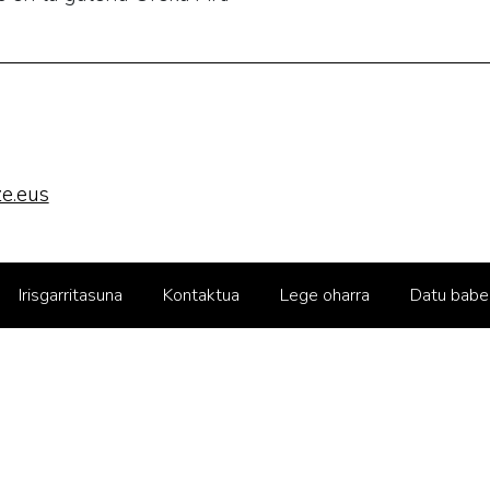
e.eus
Irisgarritasuna
Kontaktua
Lege oharra
Datu babe