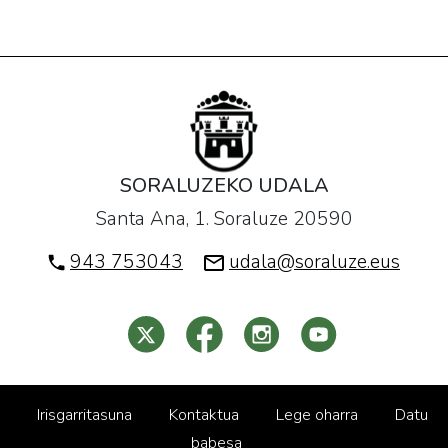
SORALUZEKO UDALA
Santa Ana, 1. Soraluze 20590
943 753043
udala@soraluze.eus
Irisgarritasuna
Kontaktua
Lege oharra
Datu
babesa