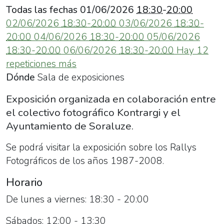
y
Todas las fechas
01/06/2026
18:30
-
20:00
el
02/06/2026
18:30
-
20:00
03/06/2026
18:30
-
Ayuntamiento
20:00
04/06/2026
18:30
-
20:00
05/06/2026
de
18:30
-
20:00
06/06/2026
18:30
-
20:00
Hay 12
Soraluze.
repeticiones más
Dónde
Sala de exposiciones
Exposición organizada en colaboración entre
el colectivo fotográfico Kontrargi y el
Ayuntamiento de Soraluze.
Se podrá visitar la exposición
sobre
los Rallys
Fotográficos de los años 1987-2008.
Horario
De lunes a viernes: 18:30 - 20:00
Sábados: 12:00 - 13:30