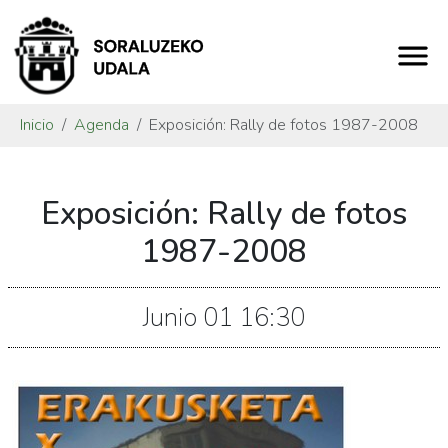
Inicio
Agenda
Exposición: Rally de fotos 1987-2008
https://www.soraluze.eus/es/agenda/exposicion-
Exposición: Rally de fotos
rally-
de-
1987-2008
fotos-
1987-
Junio
01
16:30
2008
Exposición:
Rally
de
fotos