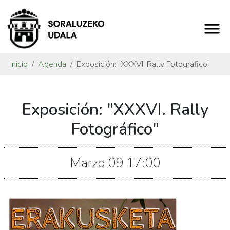
Inicio
Agenda
Exposición: "XXXVI. Rally Fotográfico"
https://www.soraluze.eus/es/agenda/exposicion-
Exposición: "XXXVI. Rally
xxxvi-
rally-
Fotográfico"
fotografico
Exposición:
Marzo
09
17:00
"XXXVI.
Rally
Fotográfico"
2026-
03-