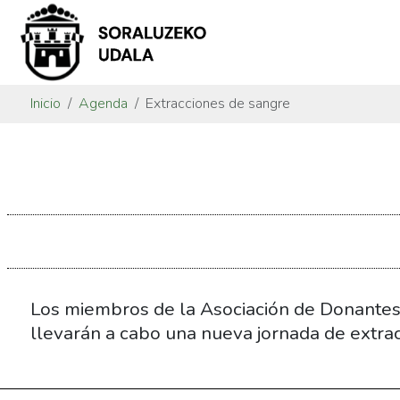
Inicio
Agenda
Extracciones de sangre
https://www.soraluze.eus/es/agenda/extracciones-
de-
sangre-
13
Extracciones
de
sangre
Los miembros de la Asociación de Donantes
2019-
llevarán a cabo una nueva jornada de extrac
05-
17T18:30:00+02:00
2019-