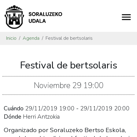
Inicio
Agenda
Festival de bertsolaris
https://www.soraluze.eus/es/agenda/festival-
Festival de bertsolaris
de-
bertsolaris-
2
Noviembre
29
19:00
Festival
de
bertsolaris
Cuándo
29/11/2019
19:00
-
29/11/2019
20:00
2019-
Dónde
Herri Antzokia
11-
Organizado por Soraluzeko Bertso Eskola,
29T20:00:00+01:00