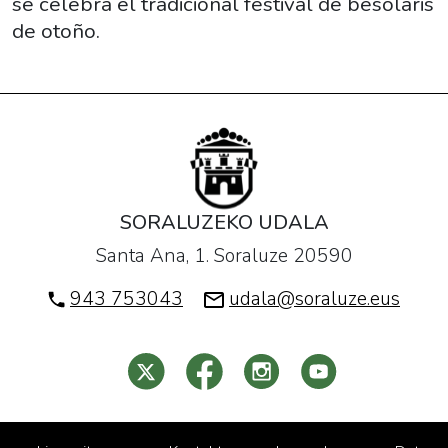
se celebra el tradicional festival de besolaris
2019-
de otoño.
11-
29T21:00:00+01:00
Organizado
por
Soraluzeko
Bertso
Eskola,
se
SORALUZEKO UDALA
celebra
Santa Ana, 1. Soraluze 20590
el
943 753043
udala@soraluze.eus
tradicional
festival
de
besolaris
de
otoño.