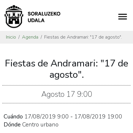
Inicio
Agenda
Fiestas de Andramari: "17 de agosto".
https://www.soraluze.eus/es/agenda/fiestas-
Fiestas de Andramari: "17 de
de-
andramari-
agosto".
17-
de-
Agosto
17
9:00
agosto-
1
Fiestas
Cuándo
17/08/2019
9:00
-
17/08/2019
19:00
de
Dónde
Centro urbano
Andramari: