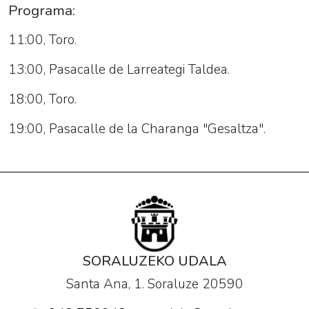
"17
Programa:
de
11:00, Toro.
agosto".
2019-
13:00, Pasacalle de Larreategi Taldea.
08-
17T11:00:00+02:00
18:00, Toro.
2019-
19:00, Pasacalle de la Charanga "Gesaltza".
08-
17T21:00:00+02:00
Programa:
SORALUZEKO UDALA
Santa Ana, 1. Soraluze 20590