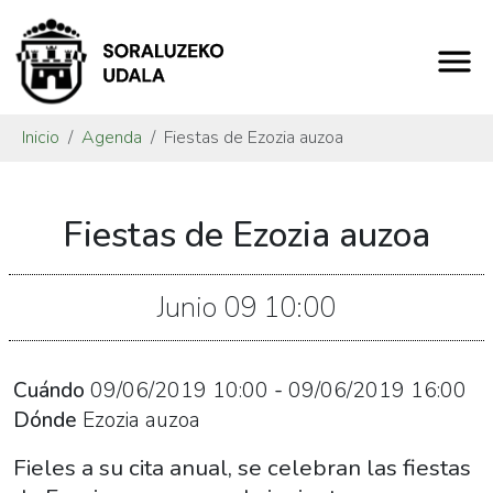
Inicio
Agenda
Fiestas de Ezozia auzoa
https://www.soraluze.eus/es/agenda/fiestas-
Fiestas de Ezozia auzoa
de-
ezozia-
auzoa
Junio
09
10:00
Fiestas
de
Ezozia
Cuándo
09/06/2019
10:00
-
09/06/2019
16:00
auzoa
Dónde
Ezozia auzoa
2019-
Fieles a su cita anual, se celebran las fiestas
06-