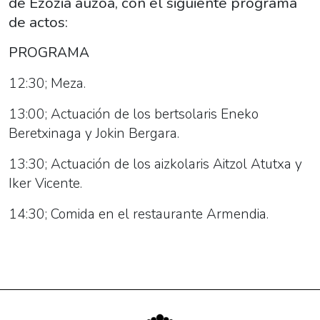
de Ezozia auzoa, con el siguiente programa
09T12:00:00+02:00
de actos:
2019-
06-
PROGRAMA
09T18:00:00+02:00
Fieles
12:30; Meza.
a
13:00; Actuación de los bertsolaris
Eneko
su
Beretxinaga y Jokin
Bergara.
cita
anual,
13:30; Actuación de los aizkolaris
Aitzol Atutxa y
se
Iker Vicente.
celebran
14:30; Comida en el restaurante Armendia.
las
fiestas
de
Ezozia
auzoa,
con