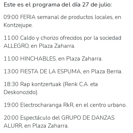
Ana:
Este es el programa del día 27 de julio:
"27
09:00 FERIA semanal de productos locales, en
de
Kontzejupe.
julio".
2019-
11:00 Caldo y chorizo ofrecidos por la sociedad
07-
ALLEGRO, en Plaza Zaharra.
27T07:00:00+02:00
2019-
11:00 HINCHABLES, en Plaza Zaharra.
07-
13:00 FIESTA DE LA ESPUMA, en Plaza Berria.
27T23:59:00+02:00
Este
18:30 Rap kontzertuak (Renk C.A. eta
es
Deskonozido).
el
19:00 Electrocharanga RkR, en el centro urbano.
programa
del
20:00 Espectáculo del GRUPO DE DANZAS
día
ALURR, en Plaza Zaharra.
27