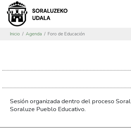
Inicio
Agenda
Foro de Educación
https://www.soraluze.eus/es/agenda/foro-
de-
educacion
Foro
de
Educación
2025-
Sesión organizada dentro del proceso Soralu
06-
Soraluze Pueblo Educativo.
25T18:00:00+02:00
2025-
06-