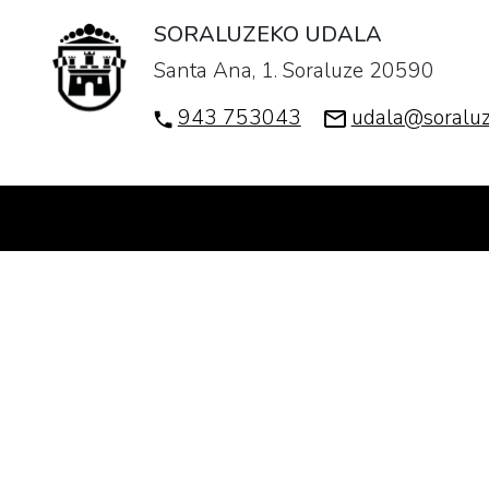
25T19:00:00+02:00
SORALUZEKO UDALA
Sesión
Santa Ana, 1. Soraluze 20590
organizada
dentro
943 753043
udala@soraluz
del
proceso
Soraluze
Herri
Hezitzailea,
Soraluze
Pueblo
Educativo.