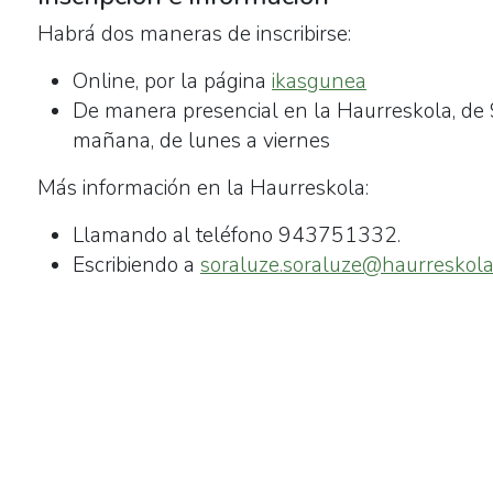
06-
Habrá dos maneras de inscribirse:
10T23:59:00+02:00
Online, por la página
ikasgunea
Los
De manera presencial en la Haurreskola, de 
padres,
mañana, de lunes a viernes
madres
o
Más información en la Haurreskola:
tutores
de
Llamando al teléfono 943751332.
los
Escribiendo a
soraluze.soraluze@haurreskola
niños
y
niñas
nacidas
en
2024
y