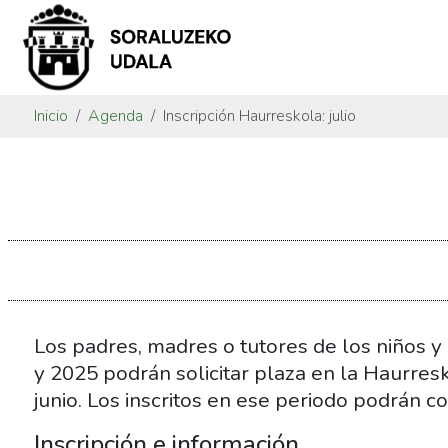
Inicio
Agenda
Inscripción Haurreskola: julio
https://www.soraluze.eus/es/agenda/inscripcion-
haurreskola-
julio-
1
Inscripción
Haurreskola:
julio
Los padres, madres o tutores de los niños y
2026-
y 2025 podrán solicitar plaza en la Haurres
06-
junio. Los inscritos en ese periodo podrán co
01T00:00:00+02:00
Inscripción e información
2026-