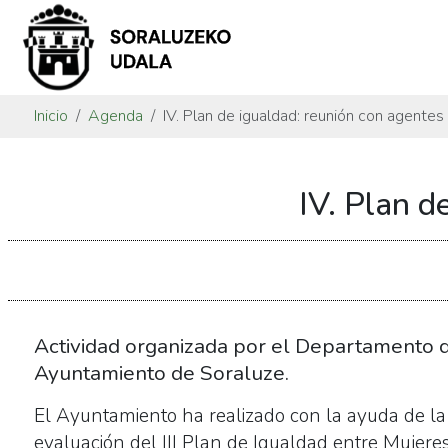
Inicio
Agenda
IV. Plan de igualdad: reunión con agentes
https://www.soraluze.eus/es/agenda/iv-
IV. Plan d
plan-
de-
igualdad-
reunion-
con-
agentes-
Actividad organizada por el Departamento 
feministas
Ayuntamiento de Soraluze.
IV.
El Ayuntamiento ha realizado con la ayuda de la 
Plan
evaluación del III Plan de Igualdad entre Mujer
de