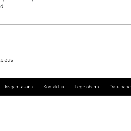
d.
e.eus
Irisgarritasuna
Kontaktua
Lege oharra
Datu babe