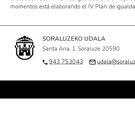
momentos está elaborando el IV Plan de igualda
igualdad:
reunión
con
agentes
SORALUZEKO UDALA
feministas
2026-
Santa Ana, 1. Soraluze 20590
02-
943 753043
udala@soraluz
03T18:00:00+01:00
2026-
02-
03T20:00:00+01:00
Actividad
organizada
por
el
Departamento