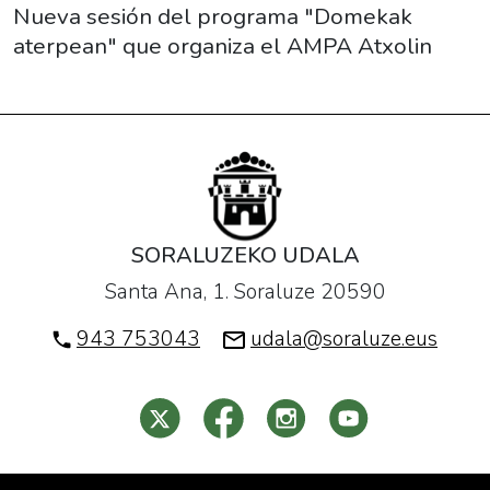
02-
Nueva sesión del programa "Domekak
25T17:00:00+01:00
aterpean" que organiza el AMPA Atxolin
2018-
02-
25T19:00:00+01:00
Nueva
sesión
del
programa
SORALUZEKO UDALA
"Domekak
Santa Ana, 1. Soraluze 20590
aterpean"
que
943 753043
udala@soraluze.eus
organiza
el
AMPA
Atxolin