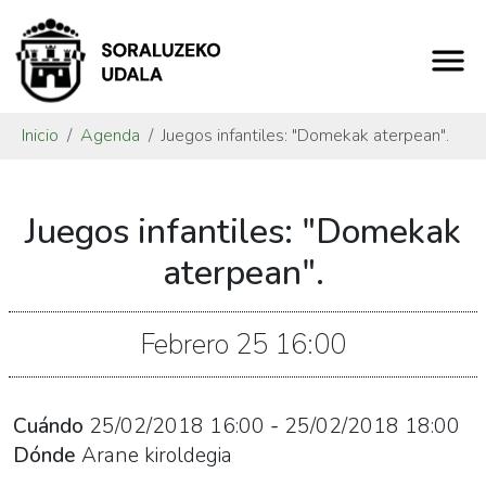
Inicio
Agenda
Juegos infantiles: "Domekak aterpean".
https://www.soraluze.eus/es/agenda/juegos-
Juegos infantiles: "Domekak
infantiles-
domekak-
aterpean".
aterpean-
1
Febrero
25
16:00
Juegos
infantiles:
"Domekak
Cuándo
25/02/2018
16:00
-
25/02/2018
18:00
aterpean".
Dónde
Arane kiroldegia
2018-