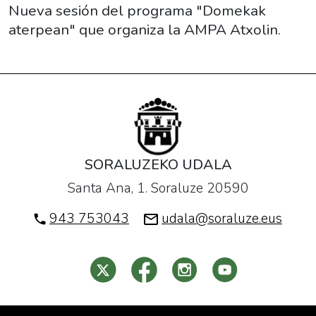
02-
Nueva sesión del programa "Domekak
17T17:00:00+01:00
aterpean" que organiza la AMPA Atxolin.
2019-
02-
17T19:00:00+01:00
Nueva
sesión
del
programa
SORALUZEKO UDALA
"Domekak
Santa Ana, 1. Soraluze 20590
aterpean"
que
943 753043
udala@soraluze.eus
organiza
la
AMPA
Atxolin.