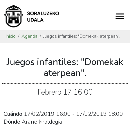
Inicio
Agenda
Juegos infantiles: "Domekak aterpean".
https://www.soraluze.eus/es/agenda/juegos-
Juegos infantiles: "Domekak
infantiles-
domekak-
aterpean".
aterpean-
3
Febrero
17
16:00
Juegos
infantiles:
"Domekak
Cuándo
17/02/2019
16:00
-
17/02/2019
18:00
aterpean".
Dónde
Arane kiroldegia
2019-