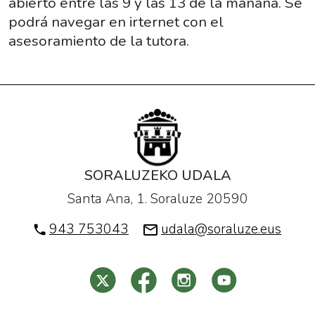
abierto entre las 9 y las 13 de la mañana. Se
El
podrá navegar en irternet con el
KZgunea
asesoramiento de la tutora.
de
Soraluze
permanecerá
abierto
entre
las
9
y
SORALUZEKO UDALA
las
Santa Ana, 1. Soraluze 20590
13
943 753043
udala@soraluze.eus
de
la
mañana.
Se
podrá