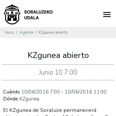
Inicio
Agenda
KZgunea abierto
https://www.soraluze.eus/es/agenda/kzgunea-
KZgunea abierto
abierto
KZgunea
abierto
Junio
10
7:00
2016-
06-
10T09:00:00+02:00
Cuándo
10/06/2016
7:00
-
10/06/2016
11:00
2016-
Dónde
KZgunea
06-
El KZgunea de Soraluze permanecerá
10T13:00:00+02:00