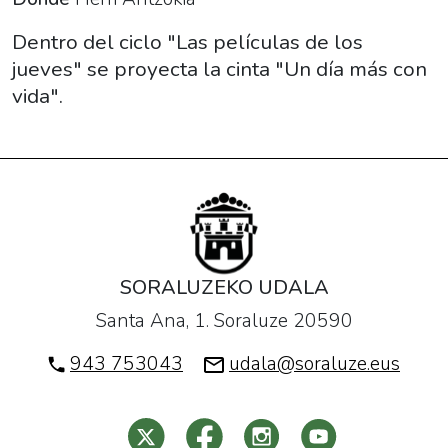
vida
La
Dentro del ciclo "Las películas de los
película
jueves" se proyecta la cinta "Un día más con
de
vida".
los
jueves:
"Un
día
más
con
vida".
SORALUZEKO UDALA
2019-
Santa Ana, 1. Soraluze 20590
02-
21T21:00:00+01:00
943 753043
udala@soraluze.eus
2019-
02-
21T22:30:00+01:00