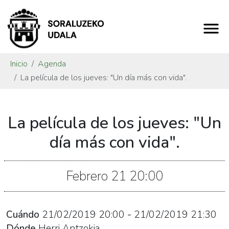
Inicio
Agenda
La película de los jueves: "Un día más con vida".
https://www.soraluze.eus/es/agenda/la-
La película de los jueves: "Un
pelicula-
de-
día más con vida".
los-
jueves-
Febrero
21
20:00
un-
dia-
mas-
Cuándo
21/02/2019
20:00
-
21/02/2019
21:30
con-
Dónde
Herri Antzokia