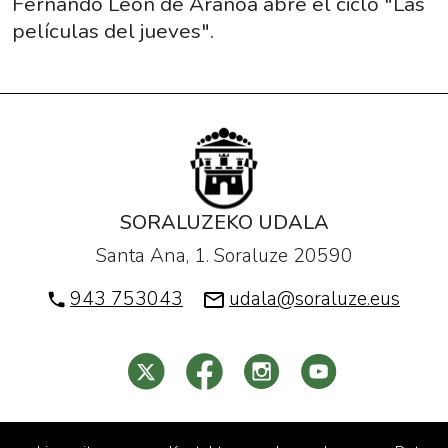
Fernando León de Aranoa abre el ciclo "Las
04T21:00:00+01:00
películas del jueves".
2016-
02-
04T23:00:00+01:00
La
cinta
"Un
día
perfecto"
SORALUZEKO UDALA
del
Santa Ana, 1. Soraluze 20590
director
943 753043
udala@soraluze.eus
Fernando
León
de
Aranoa
abre
el