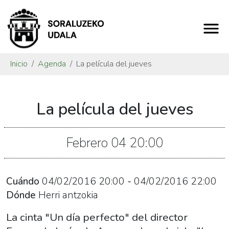
Inicio
Agenda
La película del jueves
https://www.soraluze.eus/es/agenda/la-
La película del jueves
pelicula-
del-
jueves
Febrero
04
20:00
La
película
del
Cuándo
04/02/2016
20:00
-
04/02/2016
22:00
jueves
Dónde
Herri antzokia
2016-
La cinta "Un día perfecto" del director
02-