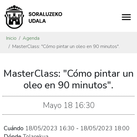
Inicio
Agenda
MasterClass: "Cómo pintar un oleo en 90 minutos".
https://www.soraluze.eus/es/agenda/masterclass-
MasterClass: "Cómo pintar un
como-
pintar-
oleo en 90 minutos".
un-
oleo-
Mayo
18
16:30
en-
90-
minutos
Cuándo
18/05/2023
16:30
-
18/05/2023
18:00
MasterClass:
Dónde
Tolarekua