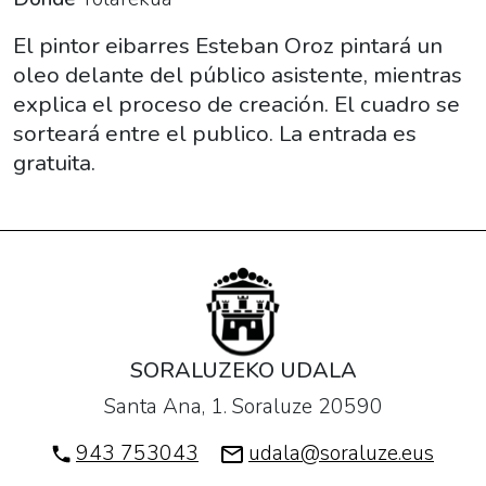
"Cómo
pintar
El pintor eibarres Esteban Oroz pintará un
un
oleo delante del público asistente, mientras
oleo
explica el proceso de creación. El cuadro se
en
sorteará entre el publico. La entrada es
90
gratuita.
minutos".
2023-
05-
18T18:30:00+02:00
2023-
05-
18T20:00:00+02:00
SORALUZEKO UDALA
El
Santa Ana, 1. Soraluze 20590
pintor
eibarres
943 753043
udala@soraluze.eus
Esteban