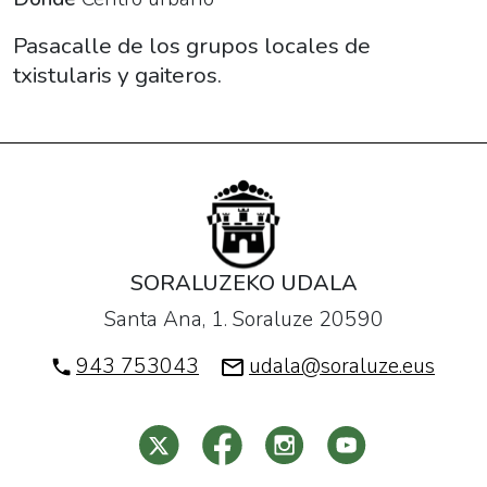
txistularis
y
Pasacalle de los grupos locales de
gaiteros".
txistularis y gaiteros.
2020-
07-
26T11:00:00+02:00
2020-
07-
26T14:00:00+02:00
Pasacalle
SORALUZEKO UDALA
de
Santa Ana, 1. Soraluze 20590
los
grupos
943 753043
udala@soraluze.eus
locales
de
txistularis
y