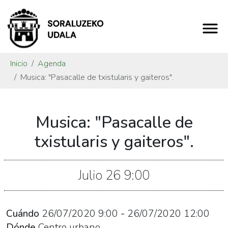
Inicio
Agenda
Musica: "Pasacalle de txistularis y gaiteros".
https://www.soraluze.eus/es/agenda/musica-
Musica: "Pasacalle de
pasacalle-
de-
txistularis y gaiteros".
txistularis-
y-
Julio
26
9:00
gaiteros
Musica:
"Pasacalle
Cuándo
26/07/2020
9:00
-
26/07/2020
12:00
de
Dónde
Centro urbano