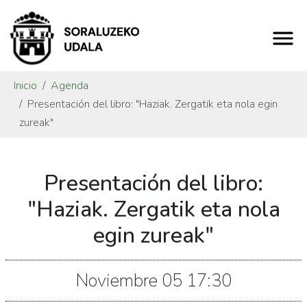
Inicio
Agenda
Presentación del libro: "Haziak. Zergatik eta nola egin
zureak"
https://www.soraluze.eus/es/agenda/presentacion-
Presentación del libro:
del-
libro-
"Haziak. Zergatik eta nola
haziak-
egin zureak"
zergatik-
eta-
nola-
Noviembre
05
17:30
egin-