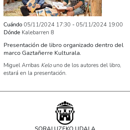
de
libro
organizado
Cuándo
05/11/2024
17:30
-
05/11/2024
19:00
dentro
Dónde
Kalebarren 8
del
marco
Presentación de libro organizado dentro del
Gaztañerre
marco Gaztañerre Kulturala.
Kulturala.
Miguel Arribas
Kelo
uno de los autores del libro,
estará en la presentación.
SORALUZEKO UDALA