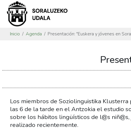
Inicio
Agenda
Presentación: "Euskera y jóvenes en Sora
https://www.soraluze.eus/es/agenda/presentacion-
Present
euskera-
y-
jovenes-
en-
soraluze
Presentación:
Los miembros de Soziolinguistika Klusterra
"Euskera
las 6 de la tarde en el Antzokia el estudio so
y
sobre los hábitos lingüísticos de l@s niñ@s,
jóvenes
realizado recientemente.
en