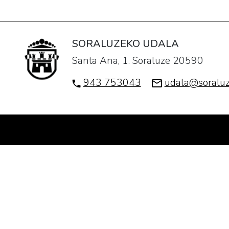
Soraluze"
2016-
05-
SORALUZEKO UDALA
17T18:00:00+02:00
Santa Ana, 1. Soraluze 20590
2016-
05-
943 753043
udala@soraluz
17T19:00:00+02:00
Los
miembros
de
Soziolinguistika
Klusterra
presentan
el
martes
a