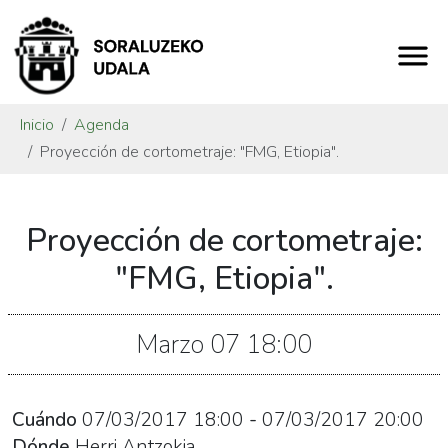
Inicio
Agenda
Proyección de cortometraje: "FMG, Etiopia".
https://www.soraluze.eus/es/agenda/proyeccion-
Proyección de cortometraje:
de-
cortometraje-
"FMG, Etiopia".
fmg-
etiopia
Marzo
07
18:00
Proyección
de
cortometraje:
Cuándo
07/03/2017
18:00
-
07/03/2017
20:00
"FMG,
Dónde
Herri Antzokia