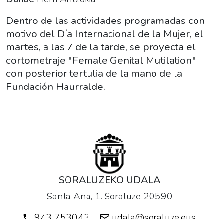
Etiopia".
2017-
Dentro de las actividades programadas con
03-
motivo del Día Internacional de la Mujer, el
07T19:00:00+01:00
martes, a las 7 de la tarde, se proyecta el
2017-
cortometraje "Female Genital Mutilation",
03-
con posterior tertulia de la mano de la
07T21:00:00+01:00
Fundación Haurralde.
Dentro
de
las
actividades
programadas
con
motivo
SORALUZEKO UDALA
del
Santa Ana, 1. Soraluze 20590
Día
Internacional
943 753043
udala@soraluze.eus