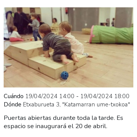
de-
0-
4-
anos-
katamarran
Puertas
abiertas
del
espacio
para
niños
y
Cuándo
19/04/2024
14:00
-
19/04/2024
18:00
niñas
Dónde
Etxaburueta 3, "Katamarran ume-txokoa"
de
0-
Puertas abiertas durante toda la tarde. Es
4
espacio se inaugurará el 20 de abril.
años