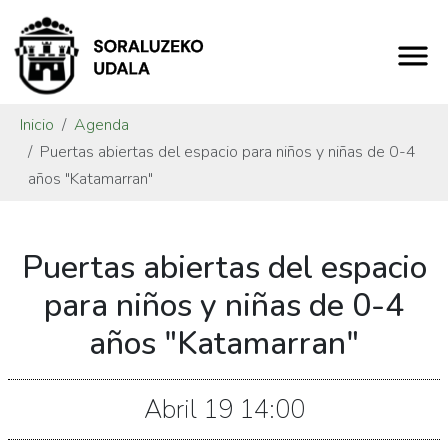
Inicio
Agenda
Puertas abiertas del espacio para niños y niñas de 0-4
años "Katamarran"
https://www.soraluze.eus/es/agenda/puertas-
Puertas abiertas del espacio
abiertas-
del-
para niños y niñas de 0-4
espacio-
años "Katamarran"
para-
ninos-
y-
Abril
19
14:00
ninas-