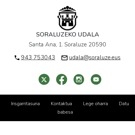
01-
21T13:01:00+01:00
SORALUZEKO UDALA
Santa Ana, 1. Soraluze 20590
943 753043
udala@soraluze.eus
Irisgarritasuna
Kontaktua
Lege oharra
Datu
babesa