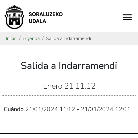
Inicio
Agenda
Salida a Indarramendi
https://www.soraluze.eus/es/agenda/salida-
Salida a Indarramendi
a-
indarramendi
Salida
Enero
21
11:12
a
Indarramendi
2024-
Cuándo
21/01/2024
11:12
-
21/01/2024
12:01
01-
21T12:12:00+01:00
2024-