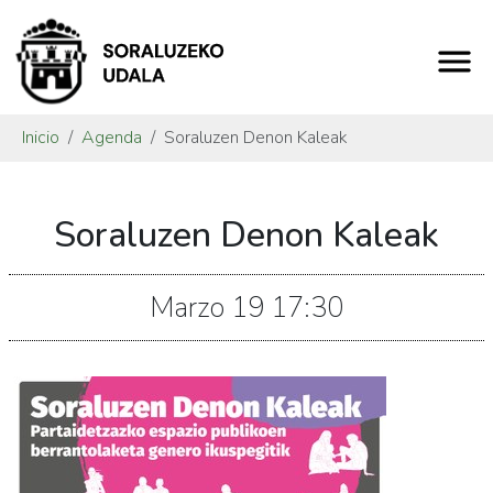
Inicio
Agenda
Soraluzen Denon Kaleak
https://www.soraluze.eus/es/agenda/soraluzen-
Soraluzen Denon Kaleak
denon-
kaleak
Soraluzen
Marzo
19
17:30
Denon
Kaleak
2024-
03-
19T18:30:00+01:00
2024-