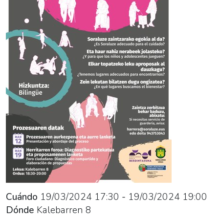
03-
19T20:00:00+01:00
Segunda
sesión
abierta
del
proceso
Soraluzen
Denon
Kaleak
para
compartir
el
diagnóstico
y
Cuándo
19/03/2024
17:30
-
19/03/2024
19:00
realizar
Dónde
Kalebarren 8
propuestas.