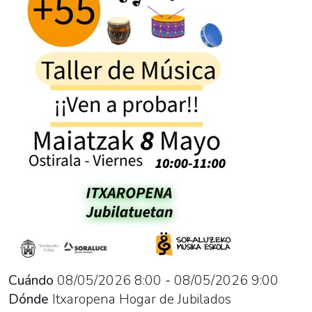
05-
08T10:00:00+02:00
2026-
05-
08T11:00:00+02:00
Cuándo
08/05/2026
8:00
-
08/05/2026
9:00
Dónde
Itxaropena Hogar de Jubilados