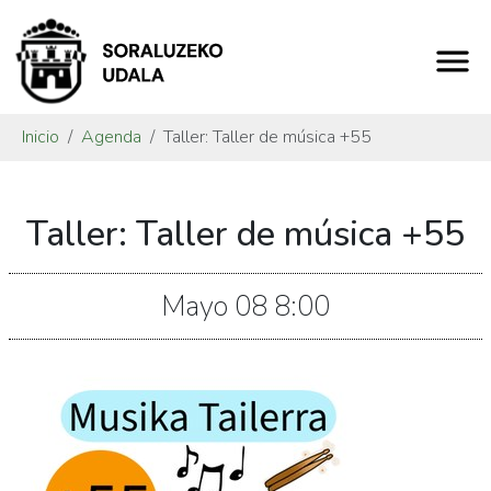
Inicio
Agenda
Taller: Taller de música +55
https://www.soraluze.eus/es/agenda/taller-
Taller: Taller de música +55
de-
musica-
55
Mayo
08
8:00
Taller:
Taller
de
música
+55
2026-