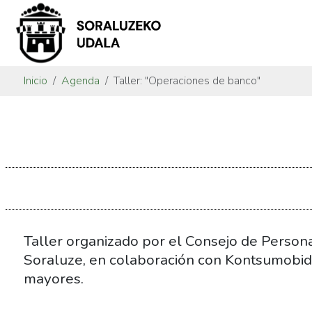
Inicio
Agenda
Taller: "Operaciones de banco"
https://www.soraluze.eus/es/agenda/taller-
operaciones-
de-
banco
Taller:
"Operaciones
de
Taller organizado por el Consejo de Perso
banco"
Soraluze, en colaboración con Kontsumobide
2026-
mayores.
05-
08T10:00:00+02:00