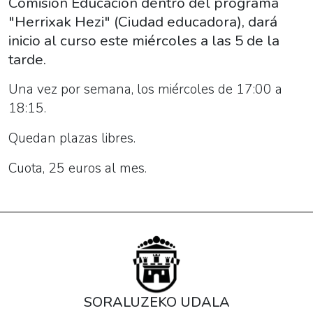
Comisión Educación dentro del programa
10-
"Herrixak Hezi" (Ciudad educadora), dará
02T18:30:00+02:00
inicio al curso este miércoles a las 5 de la
El
tarde.
taller
de
Una vez por semana, los miércoles de 17:00 a
robótica
18:15.
organizado
por
Quedan plazas libres.
la
Cuota, 25 euros al mes.
Comisión
Educación
dentro
del
programa
"Herrixak
Hezi"
SORALUZEKO UDALA
(Ciudad