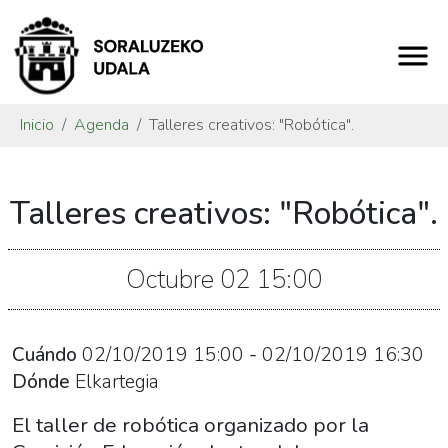
Inicio
Agenda
Talleres creativos: "Robótica".
https://www.soraluze.eus/es/agenda/talleres-
Talleres creativos: "Robótica".
creativos-
robotica
Talleres
Octubre
02
15:00
creativos:
"Robótica".
2019-
Cuándo
02/10/2019
15:00
-
02/10/2019
16:30
10-
Dónde
Elkartegia
02T17:00:00+02:00
El taller de robótica organizado por la
2019-