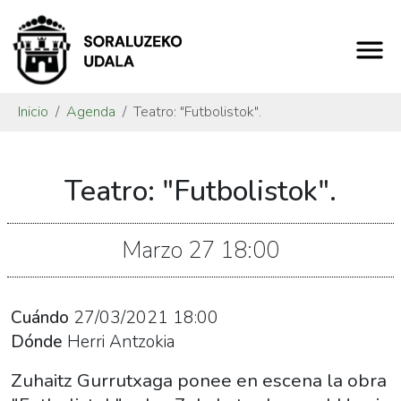
Inicio
Agenda
Teatro: "Futbolistok".
https://www.soraluze.eus/es/agenda/teatro-
Teatro: "Futbolistok".
el-
enjambre
Teatro:
Marzo
27
18:00
"Futbolistok".
2021-
03-
Cuándo
27/03/2021
18:00
27T19:00:00+01:00
Dónde
Herri Antzokia
2021-
Zuhaitz Gurrutxaga ponee en escena la obra
03-