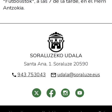
"Futbolistok", a las 7 de la tarde, en el Herri
27T19:00:00+01:00
Antzokia.
Zuhaitz
Gurrutxaga
ponee
en
escena
la
obra
"Futbolistok",
SORALUZEKO UDALA
a
Santa Ana, 1. Soraluze 20590
las
943 753043
udala@soraluze.eus
7
de
la
tarde,
en
el