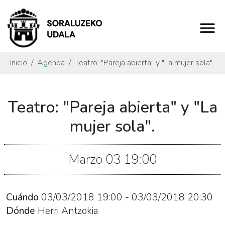
Inicio
Agenda
Teatro: "Pareja abierta" y "La mujer sola".
https://www.soraluze.eus/es/agenda/teatro-
Teatro: "Pareja abierta" y "La
pareja-
abierta
mujer sola".
Teatro:
"Pareja
Marzo
03
19:00
abierta"
y
"La
Cuándo
03/03/2018
19:00
-
03/03/2018
20:30
mujer
Dónde
Herri Antzokia
sola".