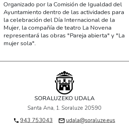
2018-
Organizado por la Comisión de Igualdad del
03-
Ayuntamiento dentro de las actividades para
03T20:00:00+01:00
la celebración del Día Internacional de la
2018-
Mujer, la compañía de teatro La Novena
03-
representará las obras "Pareja abierta" y "La
03T21:30:00+01:00
mujer sola".
Organizado
por
la
Comisión
de
Igualdad
del
SORALUZEKO UDALA
Ayuntamiento
Santa Ana, 1. Soraluze 20590
dentro
de
943 753043
udala@soraluze.eus
las