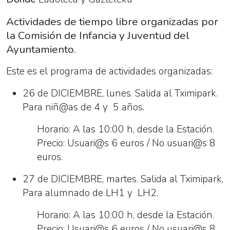
Tiempo
libre:
Actividades de tiempo libre organizadas por
"Navidad
la Comisión de Infancia y Juventud del
en
Ayuntamiento.
la
Este es el programa de actividades organizadas:
ludoteca
y
26 de DICIEMBRE, lunes. Salida al Tximipark.
el
Para niñ@as de 4 y 5 años.
Gazteleku".
2022-
Horario: A las 10:00 h, desde la Estación.
12-
Precio: Usuari@s 6 euros / No usuari@s 8
26T10:00:00+01:00
euros.
2023-
27 de DICIEMBRE, martes. Salida al Tximipark,
01-
Para alumnado de LH1 y LH2.
04T13:00:00+01:00
Actividades
Horario: A las 10:00 h, desde la Estación.
de
Precio: Usuari@s 6 euros / No usuari@s 8