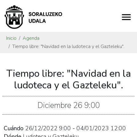
Inicio
Agenda
Tiempo libre: "Navidad en la ludoteca y el Gazteleku".
https://www.soraluze.eus/es/agenda/tiempo-
Tiempo libre: "Navidad en la
libre-
navidad-
ludoteca y el Gazteleku".
en-
la-
Diciembre
26
9:00
ludoteca-
y-
el-
Cuándo
26/12/2022
9:00
-
04/01/2023
12:00
gazteleku
Dónde
Ludoteca y Gazteleku