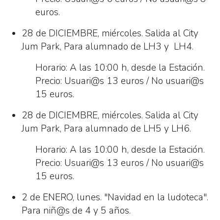
tiempo
euros.
libre
28 de DICIEMBRE, miércoles. Salida al City
organizadas
Jum Park, Para alumnado de LH3 y LH4.
por
la
Horario: A las 10:00 h, desde la Estación.
Comisión
Precio: Usuari@s 13 euros / No usuari@s
de
15 euros.
Infancia
y
28 de DICIEMBRE, miércoles. Salida al City
Juventud
Jum Park, Para alumnado de LH5 y LH6.
del
Horario: A las 10:00 h, desde la Estación.
Ayuntamiento.
Precio: Usuari@s 13 euros / No usuari@s
15 euros.
2 de ENERO, lunes. "Navidad en la ludoteca".
Para niñ@s de 4 y 5 años.