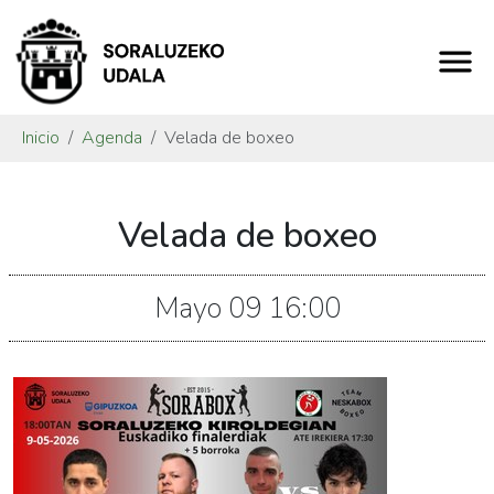
Inicio
Agenda
Velada de boxeo
https://www.soraluze.eus/es/agenda/velada-
Velada de boxeo
de-
boxeo-
3
Mayo
09
16:00
Velada
de
boxeo
2026-
05-
09T18:00:00+02:00