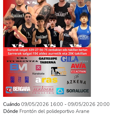
2026-
05-
09T22:00:00+02:00
Velada
de
boxeo
organizada
por
Sorabox
y
Neskabox.
Cuándo
09/05/2026
16:00
-
09/05/2026
20:00
Dónde
Frontón del polideportivo Arane