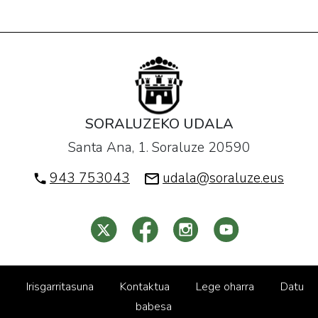
SORALUZEKO UDALA
Santa Ana, 1. Soraluze 20590
943 753043
udala@soraluze.eus
Irisgarritasuna
Kontaktua
Lege oharra
Datu
babesa