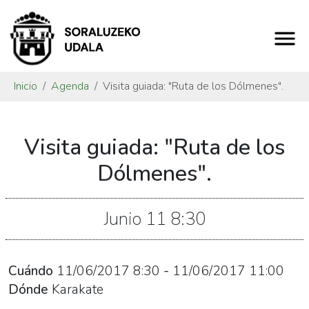
Inicio
Agenda
Visita guiada: "Ruta de los Dólmenes".
https://www.soraluze.eus/es/agenda/visita-
Visita guiada: "Ruta de los
guiada-
ruta-
Dólmenes".
de-
los-
Junio
11
8:30
dolmenes
Visita
guiada:
Cuándo
11/06/2017
8:30
-
11/06/2017
11:00
"Ruta
Dónde
Karakate
de