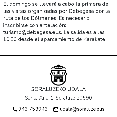
los
El domingo se llevará a cabo la primera de
Dólmenes".
las visitas organizadas por Debegesa por la
2017-
ruta de los Dólmenes. Es necesario
06-
inscribirse con antelación:
11T10:30:00+02:00
turismo@debegesa.eus. La salida es a las
2017-
10:30 desde el aparcamiento de Karakate.
06-
11T13:00:00+02:00
El
domingo
se
llevará
a
SORALUZEKO UDALA
cabo
Santa Ana, 1. Soraluze 20590
la
primera
943 753043
udala@soraluze.eus
de