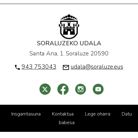
SORALUZEKO UDALA
Santa Ana, 1. Soraluze 20590
943 753043
udala@soraluze.eus
Irisgarritasuna
Kontaktua
Lege oharra
Datu
babesa