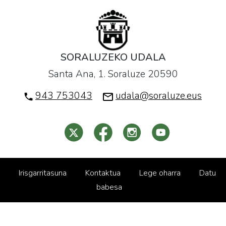
SORALUZEKO UDALA
Santa Ana, 1. Soraluze 20590
943 753043
udala@soraluze.eus
Irisgarritasuna
Kontaktua
Lege oharra
Datu
babesa