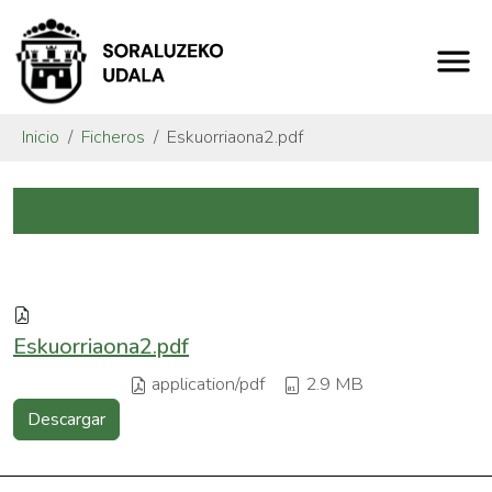
Inicio
Ficheros
Eskuorriaona2.pdf
Eskuorriaona2.pdf
application/pdf
2.9 MB
Descargar