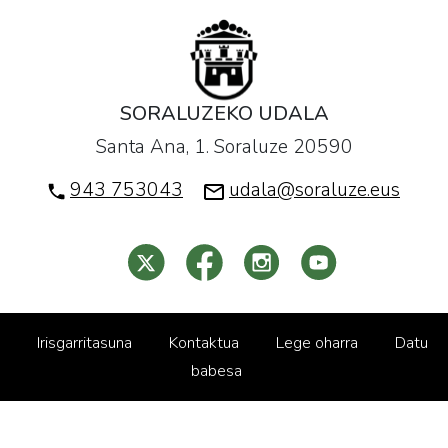
SORALUZEKO UDALA
Santa Ana, 1. Soraluze 20590
943 753043
udala@soraluze.eus
Irisgarritasuna
Kontaktua
Lege oharra
Datu
babesa