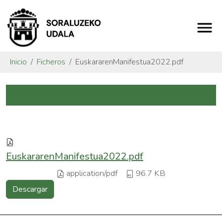
Inicio
Ficheros
EuskararenManifestua2022.pdf
EuskararenManifestua2022.pdf
application/pdf
96.7 KB
Descargar