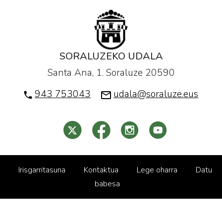
SORALUZEKO UDALA
Santa Ana, 1. Soraluze 20590
943 753043
udala@soraluze.eus
Irisgarritasuna
Kontaktua
Lege oharra
Datu
babesa