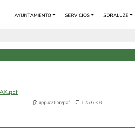
AYUNTAMIENTO
SERVICIOS
SORALUZE
K.pdf
application/pdf
125.6 KB