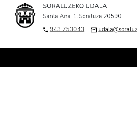
SORALUZEKO UDALA
Santa Ana, 1. Soraluze 20590
943 753043
udala@soraluz