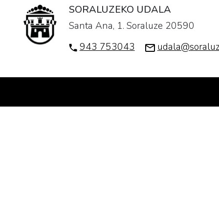
SORALUZEKO UDALA
Santa Ana, 1. Soraluze 20590
943 753043
udala@soraluz