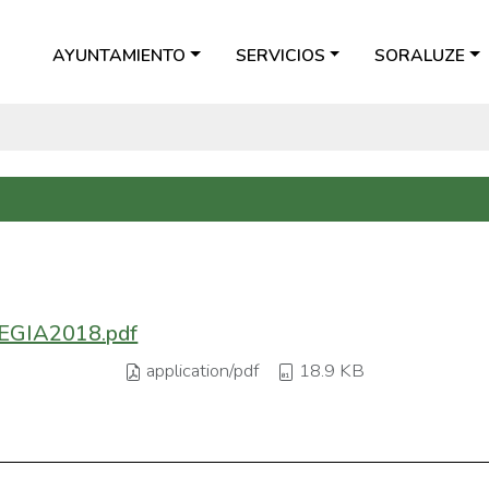
AYUNTAMIENTO
SERVICIOS
SORALUZE
GIA2018.pdf
application/pdf
18.9 KB