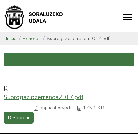
Inicio
Ficheros
Subrogaziozerrenda2017.pdf
Subrogaziozerrenda2017.pdf
application/pdf
175.1 KB
Descargar