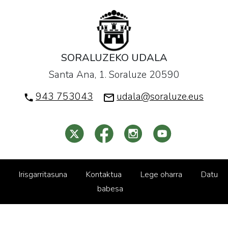
SORALUZEKO UDALA
Santa Ana, 1. Soraluze 20590
943 753043
udala@soraluze.eus
Irisgarritasuna
Kontaktua
Lege oharra
Datu
babesa