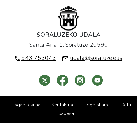
SORALUZEKO UDALA
Santa Ana, 1. Soraluze 20590
943 753043
udala@soraluze.eus
Irisgarritasuna
Kontaktua
Lege oharra
Datu
babesa