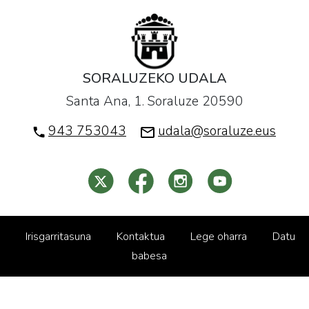
SORALUZEKO UDALA
Santa Ana, 1. Soraluze 20590
943 753043
udala@soraluze.eus
Irisgarritasuna
Kontaktua
Lege oharra
Datu
babesa