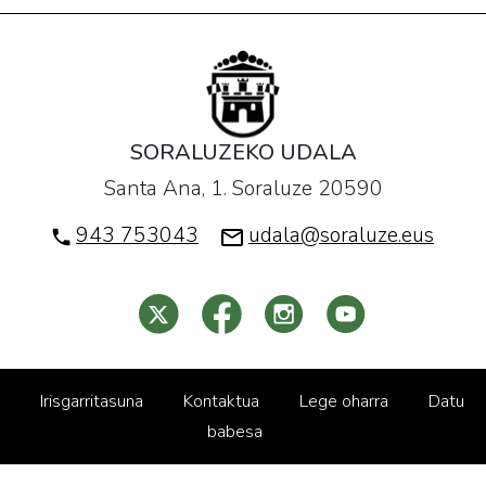
SORALUZEKO UDALA
Santa Ana, 1. Soraluze 20590
943 753043
udala@soraluze.eus
Irisgarritasuna
Kontaktua
Lege oharra
Datu
babesa