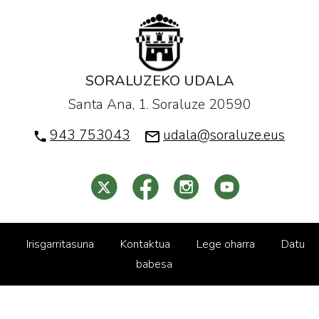
SORALUZEKO UDALA
Santa Ana, 1. Soraluze 20590
943 753043
udala@soraluze.eus
Irisgarritasuna
Kontaktua
Lege oharra
Datu
babesa