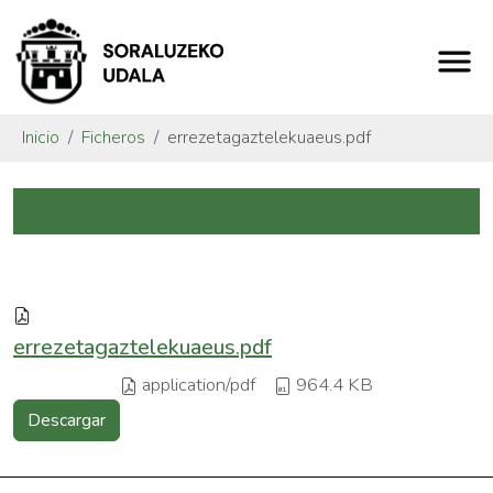
Inicio
Ficheros
errezetagaztelekuaeus.pdf
errezetagaztelekuaeus.pdf
application/pdf
964.4 KB
Descargar