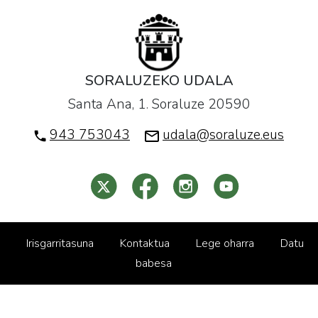
SORALUZEKO UDALA
Santa Ana, 1. Soraluze 20590
943 753043
udala@soraluze.eus
Irisgarritasuna
Kontaktua
Lege oharra
Datu
babesa