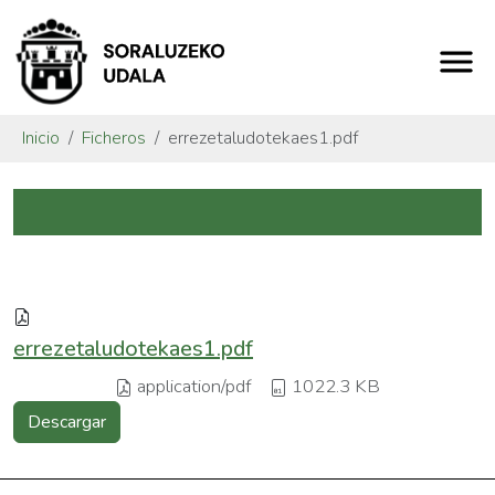
Inicio
Ficheros
errezetaludotekaes1.pdf
errezetaludotekaes1.pdf
application/pdf
1022.3 KB
Descargar